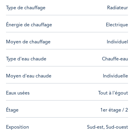
Type de chauffage
Radiateur
Pour plus d'informations ou pour organiser une visite,
contactez-nous dès maintenant !
Énergie de chauffage
Electrique
Moyen de chauffage
Individuel
Type d'eau chaude
Chauffe-eau
Moyen d'eau chaude
Individuelle
Eaux usées
Tout à l'égout
Étage
1er étage / 2
Exposition
Sud-est, Sud-ouest