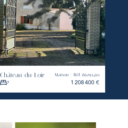
Château-du-Loir
Le L
Maison / Réf. 86293450
1 208 400 €
7
2