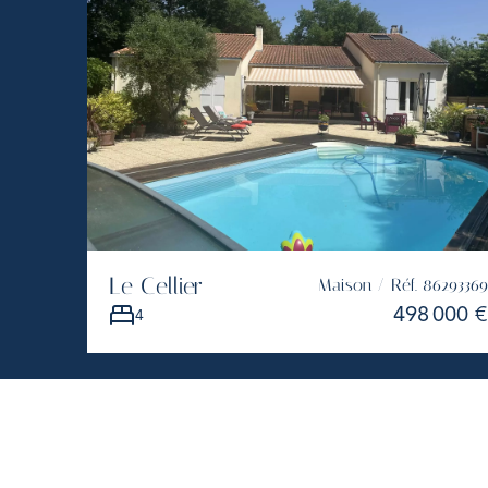
Le Cellier
Maison / Réf. 86293369
498 000 €
4