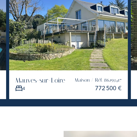
Mauves-sur-Loire
Maison / Réf. 86293417
772 500 €
4