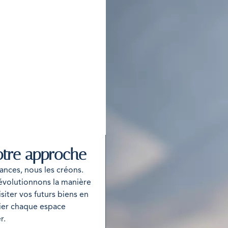
otre approche
ances, nous les créons.
évolutionnons la manière
siter vos futurs biens en
cier chaque espace
r.