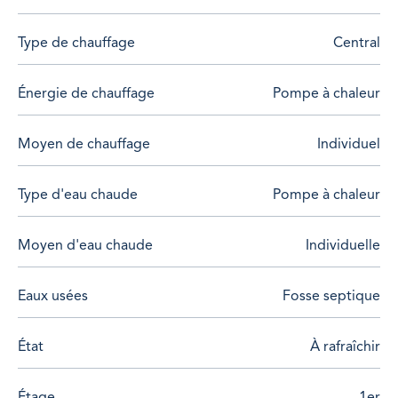
en 2024, électricité aux normes.
Travaux à prévoir: remplacement des ouvertures, remise
Type de chauffage
Central
au goût du jour de la décoration intérieure (cuisine, salle
de bains, sols et murs), mise aux normes de
l'assainissement individuel.
Énergie de chauffage
Pompe à chaleur
Un bien offrant un excellent potentiel, à personnaliser
selon vos envies.
Moyen de chauffage
Individuel
Type d'eau chaude
Pompe à chaleur
Moyen d'eau chaude
Individuelle
Eaux usées
Fosse septique
État
À rafraîchir
Étage
1er