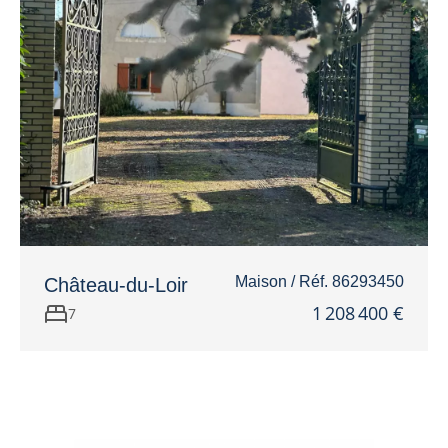
Maison / Réf. 86293450
Château-du-Loir
1 208 400 €
7