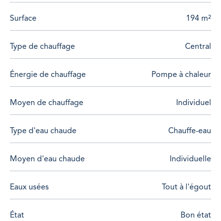
Espaces nuit:
Surface
194 m²
Deux suites, chacune avec salle d'eau privative, pour
une intimité totale.
Type de chauffage
Central
Espace dédié aux enfants comprenant deux chambres
et une salle de bain, offrant un espace séparé pour
chacun
Énergie de chauffage
Pompe à chaleur
Bureau: Un espace bureau, idéal pour le télétravail.
Moyen de chauffage
Individuel
Piscine couverte et chauffée : Profitez d'une piscine
couverte, permettant des baignades tout au long de
l'année.
Type d'eau chaude
Chauffe-eau
Equipements de comfort et dépendance :
Moyen d'eau chaude
Individuelle
pompe à chaleur récente pour un mode de chauffage
Eaux usées
Tout à l'égout
performant et économe
Deux garages : stationnement véhicule et/ou
rangement.
État
Bon état